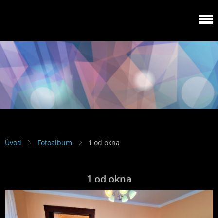
PENZION TERI
Úvod
Fotoalbum
1 od okna
1 od okna