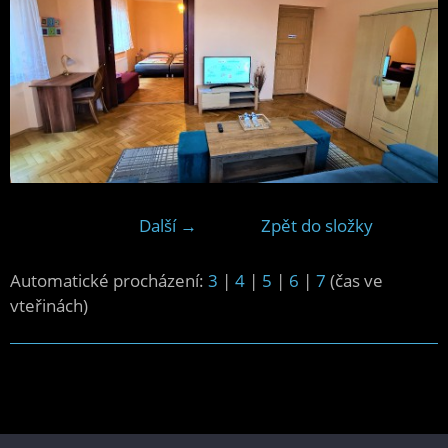
Další →
Zpět do složky
Automatické procházení:
3
|
4
|
5
|
6
|
7
(čas ve
vteřinách)