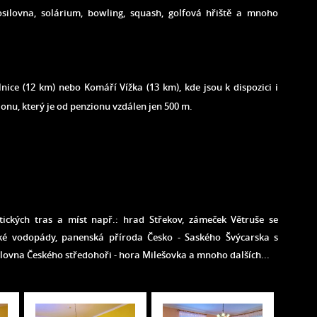
posilovna, solárium, bowling, squash, golfová hřiště a mnoho
lnice (12 km) nebo Komáří Vížka (13 km), kde jsou k dispozici i
onu, který je od penzionu vzdálen jen 500 m.
ických tras a míst např.: hrad Střekov, zámeček Větruše se
ké vodopády, panenská příroda Česko - Saského Švýcarska s
álovna Českého středohoři - hora Milešovka a mnoho dalších...