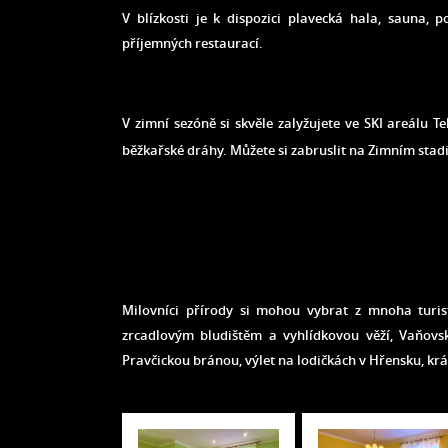
V blízkosti je k dispozici plavecká hala, sauna, 
příjemných restaurací.
V zimní sezóně si skvěle zalyžujete ve SKI areálu Te
běžkařské dráhy. Můžete si zabruslit na Zimním stadi
Milovníci přírody si mohou vybrat z mnoha turist
zrcadlovým bludištěm a vyhlídkovou věží, Vaňovs
Pravčickou bránou, výlet na lodičkách v Hřensku, kr