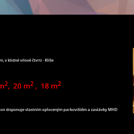
 v klidné vilové čtvrti - Klíše
2
2
2
 m
, 20 m
,
18 m
enzion disponuje vlastním oploceným parkovištěm a zastávky MHD